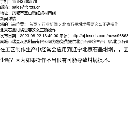
手机：18842365878
邮箱：sales@fcrxts.cn
地址：凤城市宝山镇红旗村四组
新闻详情
您的当前位置：
首页
>
行业新闻
>
北京石墨坩埚需要这么正确操作
北京石墨坩埚需要这么正确操作
发布日期：
2023-08-22 13:49:00
来源：
http://bj.fcsrxts.com/news9686
凤城市瑞星炭素制品有限公司为您免费提供
北京石墨粉生产厂家
,北京石
在工艺制作生产中经常会应用到辽宁
，，
北京石墨坩埚
少呢？因为如果操作不当很有可能导致坩埚损坏。