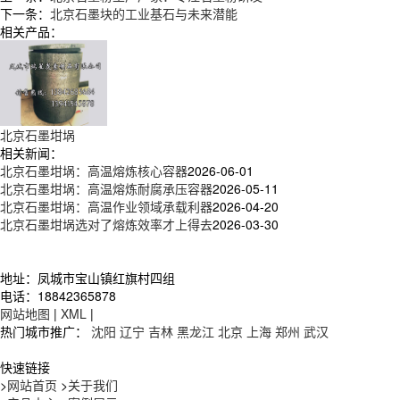
下一条：
北京石墨块的工业基石与未来潜能
相关产品：
北京石墨坩埚
相关新闻：
北京石墨坩埚：高温熔炼核心容器
2026-06-01
北京石墨坩埚：高温熔炼耐腐承压容器
2026-05-11
北京石墨坩埚：高温作业领域承载利器
2026-04-20
北京石墨坩埚选对了熔炼效率才上得去
2026-03-30
地址：凤城市宝山镇红旗村四组
电话：18842365878
网站地图
|
XML
|
热门城市推广：
沈阳
辽宁
吉林
黑龙江
北京
上海
郑州
武汉
快速链接
>
网站首页
>
关于我们