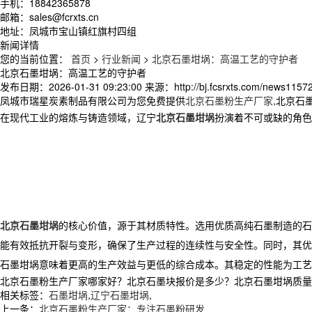
手机：18842365878
邮箱：sales@fcrxts.cn
地址：凤城市宝山镇红旗村四组
新闻详情
您的当前位置：
首页
>
行业新闻
>
北京石墨坩埚：高温工艺的守护者
北京石墨坩埚：高温工艺的守护者
发布日期：
2026-01-31 09:23:00
来源：
http://bj.fcsrxts.com/news1157
凤城市瑞星炭素制品有限公司为您免费提供
北京石墨粉生产厂家
,北京石
在现代工业的熔炼与铸造领域，辽宁
北京石墨坩埚
扮演着不可或缺的角色
北京石墨坩埚
的核心价值，源于其材质特性。选用优质高纯石墨制造的
能有效抵抗开裂与变形，确保了生产过程的连续性与安全性。同时，其优
石墨坩埚意味着更高的生产效益与更低的综合成本。其稳定的性能为工艺
北京石墨粉生产厂家哪家好？北京石墨块报价是多少？北京石墨坩埚质量怎么样
相关标签：
石墨坩埚
,
辽宁石墨坩埚
,
上一条：
北京石墨粉生产厂家：专注石墨粉研发