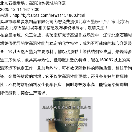
北京石墨坩埚：高温冶炼领域的容器
2025-12-11 16:17:00
来源：http://bj.fcsrxts.com/news1154860.html
凤城市瑞星炭素制品有限公司为您免费提供
北京石墨粉生产厂家
,北京石
墨块,北京石墨坩埚等相关信息发布和资讯展示，敬请关注！
在金属冶炼、化工合成、实验室研究等高温作业场景中，辽宁
北京石墨坩
埚
凭借优异的耐高温性能与稳定的化学特性，成为不可或缺的核心容器装
备。它以天然石墨为主要原料，辅以优质黏土等粘结剂经成型、焙烧等多
道工序制成，兼具高导热性、低膨胀系数的特点，能在1600℃以上的高
温环境下稳定工作，且加热均匀，可有效保障物料的熔融质量。相较于陶
瓷、金属等材质的坩埚，它不仅耐高温性能更优，还具备良好的耐腐蚀
性，不易与熔融物料发生化学反应，同时导热效率高，能缩短冶炼周期、
降低能耗，契合生产需求。