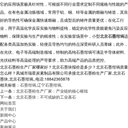
它的应用场景极具针对性，可根据不同行业需求定制不同规格与性能的产
品。在有色金属冶炼领域，常用于铝、铜、锌等金属的熔融与铸造，其良
好的导热性可确保金属快速熔融，且成型后的铸件质量更优；在化工行
业，用于高温化学反应实验与物料提纯，稳定的化学性质能避免污染反应
物料，保障实验与生产的精准性；在实验室场景中，小型
北京石墨坩埚
适
配各类高温加热实验，轻便且导热均匀的特点深受科研人员青睐；此外，
在光伏、电子等高端制造领域，特制的高纯石墨坩埚可满足半导体材料、
光伏硅料等高温处理的严苛要求，助力高端产品的品质把控。
北京石墨粉生产厂家哪家好？北京石墨块报价是多少？北京石墨坩埚质量
怎么样？凤城市瑞星炭素制品有限公司承接北京石墨粉生产厂家,北京石
墨块,北京石墨坩埚,,电话:18842365878
相关标签：
石墨坩埚
,
辽宁石墨坩埚
,
上一条：
北京石墨粉生产厂家：产业链的核心枢纽
下一条：
北京石墨块：不可或缺的工业基石
网站首页
关于我们
新闻中心
产品中心
案例展示